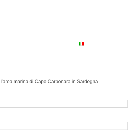
king
Newsletter
Contatti
Lingua:
Facebook
i nell'area marina di Capo Carbonara in Sardegna