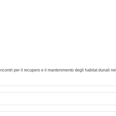
o gallery
Club RES MARIS
LIFE e NATURA 2000
Networ
 e incontri per il recupero e il mantenimento degli habitat dunal