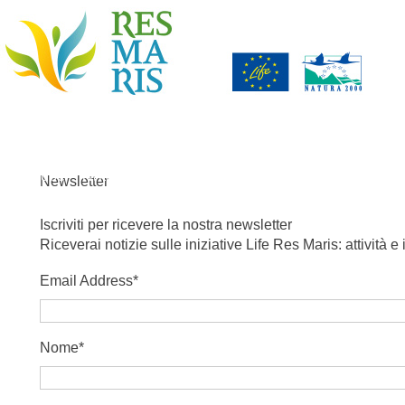
Vai al contenuto
Il progetto
Habitat e territorio
Documenti / Download
Phot
YouTube
Twitter
Newsletter
Iscriviti per ricevere la nostra newsletter
Riceverai notizie sulle iniziative Life Res Maris: attività
Email Address
*
Nome
*