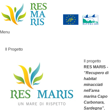
Menu
Vai al contenuto
Il Progetto
Il progetto
RES MARIS -
“Recupero di
habitat
minacciati
nell’area
marina Capo
Carbonara,
Sardegna”
,