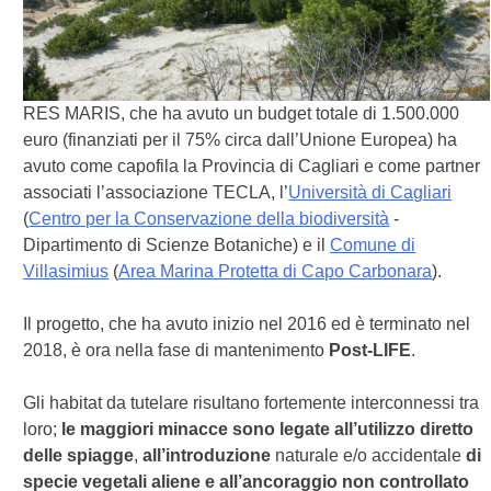
RES MARIS, che ha avuto un budget totale di 1.500.000
euro (finanziati per il 75% circa dall’Unione Europea) ha
avuto come capofila la Provincia di Cagliari e come partner
associati l’associazione TECLA, l’
Università di Cagliari
(
Centro per la Conservazione della biodiversità
-
Dipartimento di Scienze Botaniche) e il
Comune di
Villasimius
(
Area Marina Protetta di Capo Carbonara
).
Il progetto, che ha avuto inizio nel 2016 ed è terminato nel
2018, è ora nella fase di mantenimento
Post-LIFE
.
Gli habitat da tutelare risultano fortemente interconnessi tra
loro;
le maggiori minacce sono legate
all’utilizzo diretto
delle spiagge
,
all’introduzione
naturale e/o accidentale
di
specie vegetali aliene
e all’ancoraggio non controllato