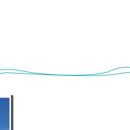
o gallery
Club RES MARIS
LIFE e NATURA 2000
Networ