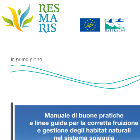
Vai al contenuto
Il progetto
Habitat e territorio
Documenti / Download
Phot
In primo piano
YouTube
Twitter